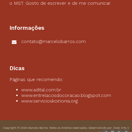
o MST. Gosto de escrever e de me comunicar.
Informações
contato@marcelobarros.com
Dicas
Páginas que recomendo:
www.adital.com.br
www.entrelacosdocoracao.blogspot.com
www.servicioskoinonia.org
Copyright © 2026
Marcelo Barros
. Todos os direitos reservados. Desenvolvido por:
Zwei Arts
V