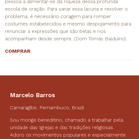
pessoa a alimentar-se da riqueza dessa profunda
escola de oração. Para sanar essa lacuna e resolver o
problema, é necessário coragem para romper
costumes estabelecidos e mesmo despojamento para
renunciar a expressões que são belas e nos
acompanham desde sempre. (Dom Tomás Balduíno)
COMPRAR
Marcelo Barros
Camaragibe, Pernambuco, Brazil
Sou monge beneditino, chamado a trabalhar pela
unidade das Igrejas e das tradições religiosas.
Adoro os movimentos populares e especialmente