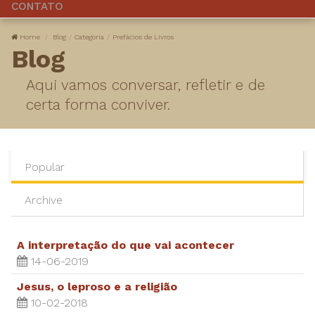
CONTATO
Home
Blog
Categoria
Prefácios de Livros
Blog
Aqui vamos conversar, refletir e de
certa forma conviver.
Popular
Archive
A interpretação do que vai acontecer
14-06-2019
Jesus, o leproso e a religião
10-02-2018