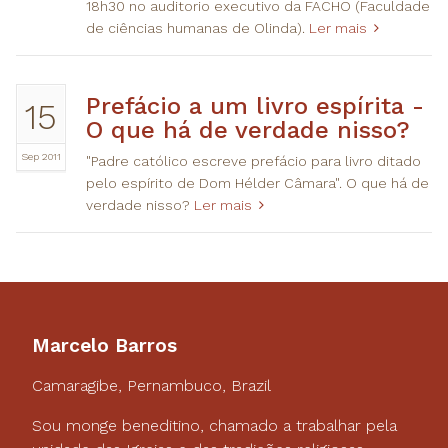
18h30 no auditorio executivo da FACHO (Faculdade
de ciências humanas de Olinda).
Ler mais
Prefácio a um livro espírita -
15
O que há de verdade nisso?
Sep 2011
"Padre católico escreve prefácio para livro ditado
pelo espírito de Dom Hélder Câmara". O que há de
verdade nisso?
Ler mais
Marcelo Barros
Camaragibe, Pernambuco, Brazil
Sou monge beneditino, chamado a trabalhar pela