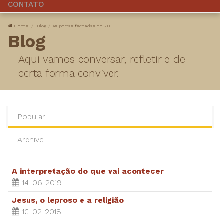
CONTATO
Home
Blog
As portas fechadas do STF
Blog
Aqui vamos conversar, refletir e de
certa forma conviver.
Popular
Archive
A interpretação do que vai acontecer
14-06-2019
Jesus, o leproso e a religião
10-02-2018