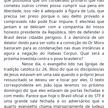
que possibilita que um condenado primário que não 
cometeu outros crimes possa cumprir sua pena em 
liberdade, isso não é adequado à figura de Lula, que 
precisa ser preso porque o seu delito provado e 
comprovado não pode ficar impune. E eles/elas que 
jantam e se deliciam com a companhia do nosso 
honesto presidente da República, têm de defender o 
Brasil desse cidadão perigoso. E a denúncia de um 
delator doido para ser solto e a convicção do Dr Moro 
bastaram para as condenações nas duas instâncias e 
agora a negação do Habeas Corpus. Qual será a 
próxima investida contra o povo brasileiro? 
          Nesse dia, o evangelho lido nas Igrejas de 
tradição católica (Lc 24, 36ss) diz que os discípulos/as 
de Jesus estavam em uma sala quando o próprio Jesus 
ressuscitado se deixou ver e tocar por eles. O texto 
correspondente em João (que leremos no próximo 
domingo) diz que eles estavam de portas fechadas e 
com medo. Parece que hoje o Brasil oficial e do STF é 
uma grande sala fechada e os adversários que o 
quarto evangelho chama impropriamente de Judeus 