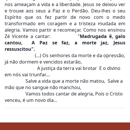
nos ameaçam a vida e a liberdade. Jesus se deixou ver 
e trouxe aos seus a Paz e o Perdão. Deu-lhes o seu 
Espírito que os fez partir de novo com o medo 
transformado em coragem e a tristeza mudada em 
alegria. Vamos partir e recomeçar. Como nos ensinou 
Zé Vicente a cantar:             "
Madrugada ê, galo 
cantou, 
 A Paz se faz, a morte jaz, 
Jesus 
ressuscitou". 
                          (...) Os senhores da morte e da opressão, 
já não dormem e vencidos estarão, 
                            A justiça da terra vai brotar  E o divino 
em nós vai triunfar....
                  Salve a vida que a morte não matou,  Salve a 
mão que no sangue não manchou, 
                  Vamos todos cantar de alegria, Pois o Cristo 
venceu, é um novo dia... 