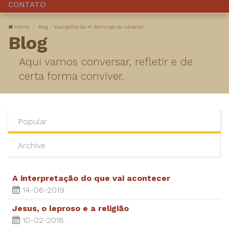
CONTATO
Home
Blog
Evangelho do 4° domingo do Advento
Blog
Aqui vamos conversar, refletir e de
certa forma conviver.
Popular
Archive
A interpretação do que vai acontecer
14-06-2019
Jesus, o leproso e a religião
10-02-2018