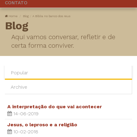
CONTATO
Home
Blog
A Bíblia no banco dos reus
Blog
Aqui vamos conversar, refletir e de
certa forma conviver.
Popular
Archive
A interpretação do que vai acontecer
14-06-2019
Jesus, o leproso e a religião
10-02-2018