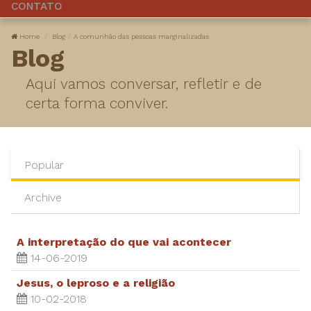
CONTATO
Home
Blog
A comunhão das pessoas marginalizadas
Blog
Aqui vamos conversar, refletir e de
certa forma conviver.
Popular
Archive
A interpretação do que vai acontecer
14-06-2019
Jesus, o leproso e a religião
10-02-2018