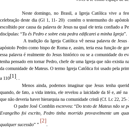
Neste domingo, no Brasil, a Igreja Católica vive a fe
celebração deste dia (Gl 1, 11- 20) contém o testemunho do apósto
escolhido por causa da palavra de Jesus na qual ele teria confiado a 
discípulas: “
Tu és Pedro e sobre esta pedra edificarei a minha Igreja
”.
A tradição da Igreja Católica vê nessa palavra de Jesus
apóstolo Pedro como bispo de Roma e, assim, teria essa função de gov
essa palavra é realmente do Jesus histórico ou se a comunidade do ev
tenha pensado em tornar Pedro, chefe de uma Igreja que não existia 
da comunidade de Mateus. O termo Igreja Católica foi usado pela prime
[1]
a 110
. .
Menos ainda, podemos imaginar que Jesus tenha querido
quando, de fato, a vida inteira, ele revelou a laicidade da fé e, até na
que não deveria haver hierarquia na comunidade cristã (Cf. Lc 22, 25-
O padre José Comblin escreveu: “
Do texto de Mateus não se p
Evangelho foi escrito, Pedro tinha morrido provavelmente um qua
[2]
qualquer sucessão
” ”
.