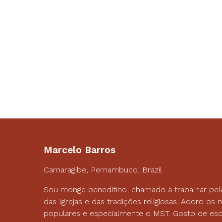
Marcelo Barros
Camaragibe, Pernambuco, Brazil
Sou monge beneditino, chamado a trabalhar pel
das Igrejas e das tradições religiosas. Adoro o
populares e especialmente o MST. Gosto de esc