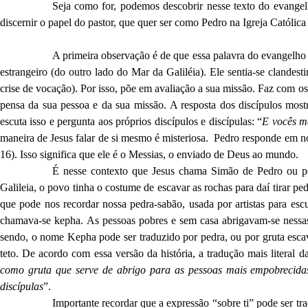
Seja como for, podemos descobrir nesse texto do evangel
discernir o papel do pastor, que quer ser como Pedro na Igreja Católica
A primeira observação é de que essa palavra do evangelho 
estrangeiro (do outro lado do Mar da Galiléia). Ele sentia-se clandes
crise de vocação). Por isso, põe em avaliação a sua missão. Faz com os
pensa da sua pessoa e da sua missão. A resposta dos discípulos mos
escuta isso e pergunta aos próprios discípulos e discípulas: “
E vocês m
maneira de Jesus falar de si mesmo é misteriosa. Pedro responde em n
16). Isso significa que ele é o Messias, o enviado de Deus ao mundo.
É nesse contexto que Jesus chama Simão de Pedro ou pe
Galileia, o povo tinha o costume de escavar as rochas para daí tirar pe
que pode nos recordar nossa pedra-sabão, usada por artistas para esc
chamava-se kepha. As pessoas pobres e sem casa abrigavam-se nessa
sendo, o nome Kepha pode ser traduzido por pedra, ou por gruta escav
teto. De acordo com essa versão da história, a tradução mais literal da
como gruta que serve de abrigo para as pessoas mais empobrecidas
discípulas
”.
Importante recordar que a expressão “sobre ti” pode ser t