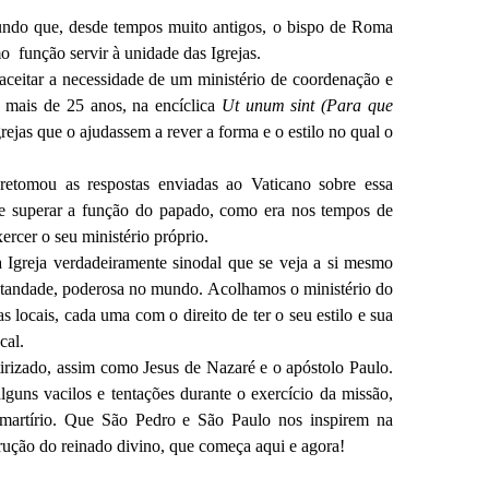
fundo que, desde tempos muito antigos, o bispo de Roma
o função servir à unidade das Igrejas.
a aceitar a necessidade de um ministério de coordenação e
 mais de 25 anos, na encíclica
Ut unum sint (Para que
grejas que o ajudassem a rever a forma e o estilo no qual o
 retomou as respostas enviadas ao Vaticano sobre essa
e superar a função do papado, como era nos tempos de
ercer o seu ministério próprio.
 Igreja verdadeiramente sinodal que se veja a si mesmo
tandade, poderosa no mundo. Acolhamos o ministério do
ocais, cada uma com o direito de ter o seu estilo e sua
ocal.
irizado, assim como Jesus de Nazaré e o apóstolo Paulo.
alguns vacilos e tentações durante o exercício da missão,
 martírio. Que São Pedro e São Paulo nos inspirem na
trução do reinado divino, que começa aqui e agora!