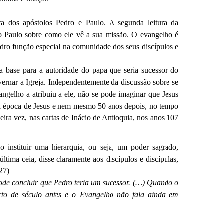
sta dos apóstolos Pedro e Paulo. A segunda leitura da
lo Paulo sobre como ele vê a sua missão. O evangelho é
Pedro função especial na comunidade dos seus discípulos e
 a base para a autoridade do papa que seria sucessor do
ernar a Igreja. Independentemente da discussão sobre se
angelho a atribuiu a ele, não se pode imaginar que Jesus
na época de Jesus e nem mesmo 50 anos depois, no tempo
ira vez, nas cartas de Inácio de Antioquia, nos anos 107
 instituir uma hierarquia, ou seja, um poder sagrado,
 última ceia, disse claramente aos discípulos e discípulas,
 27)
ode concluir que Pedro teria um sucessor. (…) Quando o
rto de século antes e o Evangelho não fala ainda em