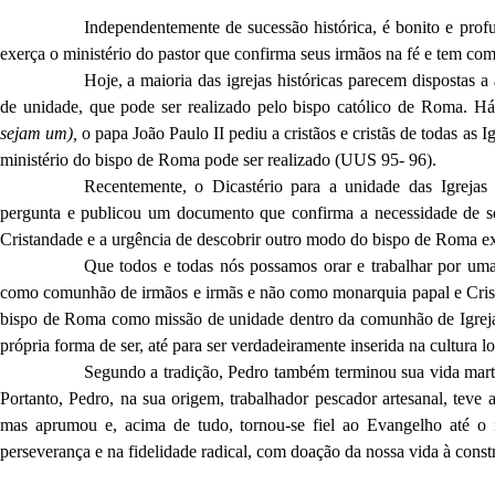
Independentemente de sucessão histórica, é bonito e pro
exerça o ministério do pastor que confirma seus irmãos na fé e tem com
Hoje, a maioria das igrejas históricas parecem dispostas 
de unidade, que pode ser realizado pelo bispo católico de Roma. Há
sejam um),
o papa João Paulo II pediu a cristãos e cristãs de todas as I
ministério do bispo de Roma pode ser realizado (UUS 95- 96).
Recentemente, o Dicastério para a unidade das Igrejas
pergunta e publicou um documento que confirma a necessidade de s
Cristandade e a urgência de descobrir outro modo do bispo de Roma ex
Que todos e todas nós possamos orar e trabalhar por uma
como comunhão de irmãos e irmãs e não como monarquia papal e Cris
bispo de Roma como missão de unidade dentro da comunhão de Igrejas l
própria forma de ser, até para ser verdadeiramente inserida na cultura l
Segundo a tradição, Pedro também terminou sua vida mart
Portanto, Pedro, na sua origem, trabalhador pescador artesanal, teve 
mas aprumou e, acima de tudo, tornou-se fiel ao Evangelho até o
perseverança e na fidelidade radical, com doação da nossa vida à cons