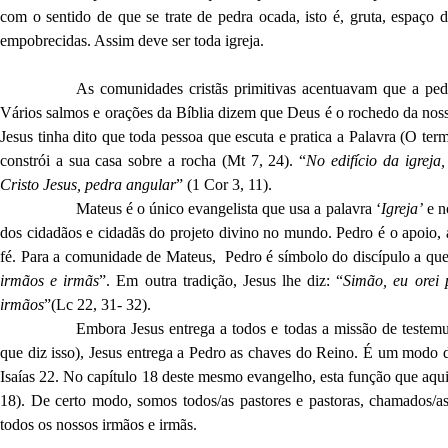
com o sentido de que se trate de pedra ocada, isto é, gruta, espaço 
empobrecidas. Assim deve ser toda igreja.
As comunidades cristãs primitivas acentuavam que a pedr
Vários salmos e orações da Bíblia dizem que Deus é o rochedo da nossa 
Jesus tinha dito que toda pessoa que escuta e pratica a Palavra (O te
constrói a sua casa sobre a rocha (Mt 7, 24). “
No edifício da igrej
Cristo Jesus, pedra angular
” (1 Cor 3, 11).
Mateus é o único evangelista que usa a palavra ‘
Igreja’
e n
dos cidadãos e cidadãs do projeto divino no mundo. Pedro é o apoio, 
fé. Para a comunidade de Mateus, Pedro é símbolo do discípulo a qu
irmãos e irmãs
”. Em outra tradição, Jesus lhe diz: “
Simão, eu orei 
irmãos
”(Lc 22, 31- 32).
Embora Jesus entrega a todos e todas a missão de teste
que diz isso), Jesus entrega a Pedro as chaves do Reino. É um modo d
Isaías 22. No capítulo 18 deste mesmo evangelho, esta função que aqui
18). De certo modo, somos todos/as pastores e pastoras, chamados/as
todos os nossos irmãos e irmãs.