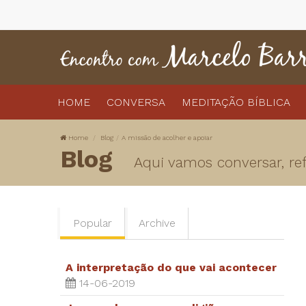
HOME
CONVERSA
MEDITAÇÃO BÍBLICA
Home
Blog
A missão de acolher e apoiar
Blog
Aqui vamos conversar, refl
Popular
Archive
A interpretação do que vai acontecer
14-06-2019