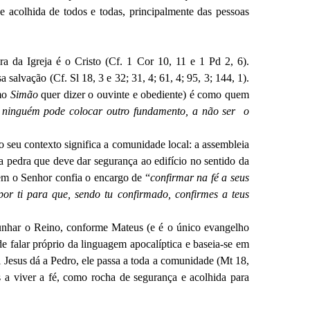
de acolhida de todos e todas, principalmente das pessoas
a da Igreja é o Cristo (Cf. 1 Cor 10, 11 e 1 Pd 2, 6).
salvação (Cf. Sl 18, 3 e 32; 31, 4; 61, 4; 95, 3; 144, 1).
rmo
Simão
quer dizer o ouvinte e obediente) é como quem
a, ninguém pode colocar outro fundamento, a não ser o
o seu contexto significa a comunidade local: a assembleia
a pedra que deve dar segurança ao edifício no sentido da
em o Senhor confia o encargo de “
confirmar na fé a seus
por ti para que, sendo tu confirmado, confirmes a teus
munhar o Reino, conforme Mateus (e é o único evangelho
e falar próprio da linguagem apocalíptica e baseia-se em
 Jesus dá a Pedro, ele passa a toda a comunidade (Mt 18,
 a viver a fé, como rocha de segurança e acolhida para