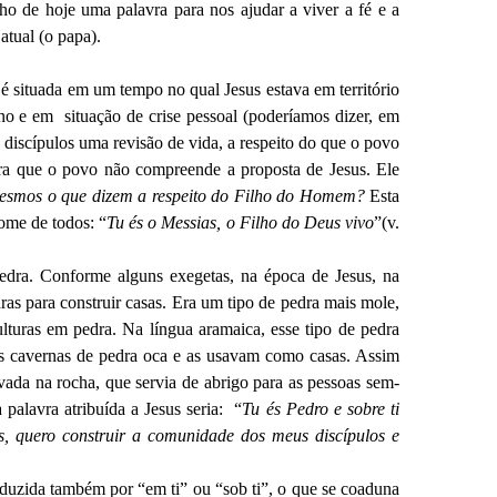
ho de hoje uma palavra para nos ajudar a viver a fé e a
 atual (o papa).
é situada em um tempo no qual Jesus estava em território
tino e em situação de crise pessoal (poderíamos dizer, em
 discípulos uma revisão de vida, a respeito do que o povo
tra que o povo não compreende a proposta de Jesus. Ele
esmos o que dizem a respeito do Filho do Homem?
Esta
ome de todos: “
Tu és o Messias, o Filho do Deus vivo
”(v.
dra. Conforme alguns exegetas, na época de Jesus, na
dras para construir casas. Era um tipo de pedra mais mole,
ulturas em pedra. Na língua aramaica, esse tipo de pedra
s cavernas de pedra oca e as usavam como casas. Assim
ada na rocha, que servia de abrigo para as pessoas sem-
 palavra atribuída a Jesus seria: “
Tu és Pedro e sobre ti
, quero construir a comunidade dos meus discípulos e
raduzida também por “em ti” ou “sob ti”, o que se coaduna