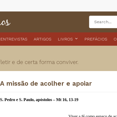
ENTREVISTAS
ARTIGOS
LIVROS
PREFÁCIOS
O
etir e de certa forma conviver.
A missão de acolher e apoiar
S. Pedro e S. Paulo, apóstolos – Mt 16, 13-19
Viver a fé como espaço de ac