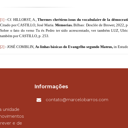
[1]
- Cf. HILLORST, A.,
Thermes chrétiens issus du vocabulaire de la démocrat
Citado por CASTILLO, José Maria.
Memorias.
Bilbao: Desclée de Brower, 2022, p
Sobre o fato do verso Tu és Pedro ter sido acrescentado, ver também LUZ, Ulri
também por CASTILLO, p. 253.
[2]
- JOSÉ COMBLIN,
As linhas básicas do Evangelho segundo Mateus,
in Estudo
Informações
contato@marcelobarros.com
a unidade
s movimentos
rever e de