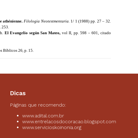
ie athénienne.
Filologia Neotestmentaria.
1/ 1 (1988) pp. 27 – 32.
. 253.
ch.
El Evangelio según San Mateo,
vol II, pp. 598 – 601, citado
s Bíblicos 26, p. 15.
Dicas
Páginas que recomendo:
www.adital.com.br
www.entrelacosdocoracao.blogspot.com
www.servicioskoinonia.org