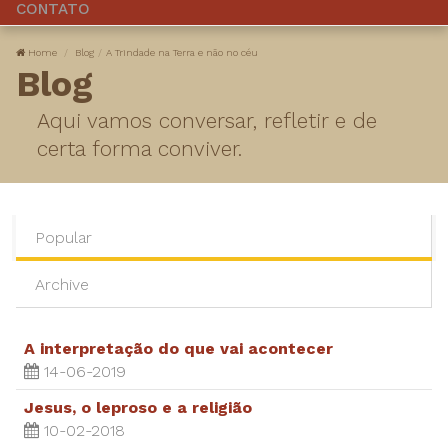
CONTATO
Home
Blog
A Trindade na Terra e não no céu
Blog
Aqui vamos conversar, refletir e de
certa forma conviver.
Popular
Archive
A interpretação do que vai acontecer
14-06-2019
Jesus, o leproso e a religião
10-02-2018