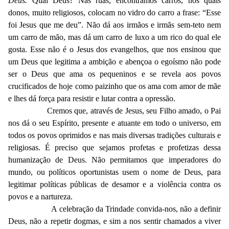
Deus.
Qual Deus? Nas ruas, encontramos carros, nos quais
donos, muito religiosos, colocam no vidro do carro a frase: “Esse
foi Jesus que me deu”. Não dá aos irmãos e irmãs sem-teto nem
um carro de mão, mas dá um carro de luxo a um rico do qual ele
gosta. Esse não é o Jesus dos evangelhos, que nos ensinou que
um Deus que legitima a ambição e abençoa o egoísmo não pode
ser o Deus que ama os pequeninos e se revela aos povos
crucificados de hoje como paizinho que os ama com amor de mãe
e lhes dá força para resistir e lutar contra a opressão.
Cremos que, através de Jesus, seu Filho amado, o Pai
nos dá o seu Espírito, presente e atuante em todo o universo, em
todos os povos oprimidos e nas mais diversas tradições culturais e
religiosas. É preciso que sejamos profetas e profetizas dessa
humanização de Deus. Não permitamos que imperadores do
mundo, ou políticos oportunistas usem o nome de Deus, para
legitimar políticas públicas de desamor e a violência contra os
povos e a nartureza.
A celebração da Trindade convida-nos, não a definir
Deus, não a repetir dogmas, e sim a nos sentir chamados a viver