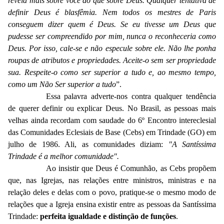
revela mais sobre você do que sobre Deus. Qualquer tentativa de
definir Deus é blasfêmia. Nem todos os mestres de Paris
conseguem dizer quem é Deus. Se eu tivesse um Deus que
pudesse ser compreendido por mim, nunca o reconheceria como
Deus. Por isso, cale-se e não especule sobre ele. Não lhe ponha
roupas de atributos e propriedades. Aceite-o sem ser propriedade
sua. Respeite-o como ser superior a tudo e, ao mesmo tempo,
como um Não Ser superior a tudo
”.
Essa palavra adverte-nos contra qualquer tendência
de querer definir ou explicar Deus. No Brasil, as pessoas mais
velhas ainda recordam com saudade do 6º Encontro intereclesial
das Comunidades Eclesiais de Base (Cebs) em Trindade (GO) em
julho de 1986. Ali, as comunidades diziam:
"A Santíssima
Trindade é a melhor comunidade".
Ao insistir que Deus é Comunhão, as Cebs propõem
que, nas Igrejas, nas relações entre ministros, ministras e na
relação deles e delas com o povo, pratique-se o mesmo modo de
relações que a Igreja ensina existir entre as pessoas da Santíssima
Trindade:
perfeita igualdade e distinção de funções
.