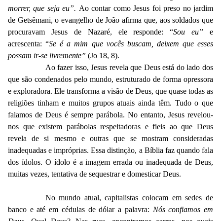
morrer, que seja eu”.
Ao contar como Jesus foi preso no jardim
de Getsêmani, o evangelho de João afirma que, aos soldados que
procuravam Jesus de Nazaré, ele responde: “
Sou eu”
e
acrescenta: “
Se é a mim que vocês buscam, deixem que esses
possam ir-se livremente”
(Jo 18, 8).
Ao fazer isso, Jesus revela que Deus está do lado dos
que são condenados pelo mundo, estruturado de forma opressora
e exploradora. Ele transforma a visão de Deus, que quase todas as
religiões tinham e muitos grupos atuais ainda têm. Tudo o que
falamos de Deus é sempre parábola. No entanto, Jesus revelou-
nos que existem parábolas respeitadoras e fieis ao que Deus
revela de si mesmo e outras que se mostram consideradas
inadequadas e impróprias. Essa distinção, a Bíblia faz quando fala
dos ídolos. O ídolo é a imagem errada ou inadequada de Deus,
muitas vezes, tentativa de sequestrar e domesticar Deus.
No mundo atual, capitalistas colocam em sedes de
banco e até em cédulas de dólar a palavra:
Nós confiamos em