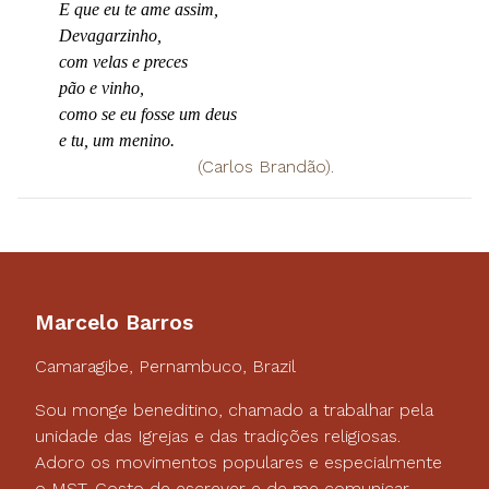
E que eu te ame assim,
Devagarzinho,
com velas e preces
pão e vinho,
como se eu fosse um deus
e tu, um menino.
(Carlos Brandão).
Marcelo Barros
Camaragibe, Pernambuco, Brazil
Sou monge beneditino, chamado a trabalhar pela
unidade das Igrejas e das tradições religiosas.
Adoro os movimentos populares e especialmente
o MST. Gosto de escrever e de me comunicar.