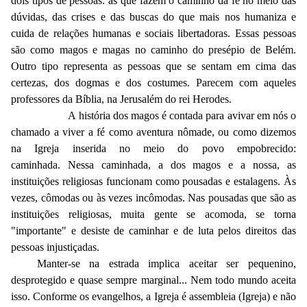
dois tipos de pessoas: as que fazem o caminho da fé no meio das
dúvidas, das crises e das buscas do que mais nos humaniza e
cuida de relações humanas e sociais libertadoras. Essas pessoas
são como magos e magas no caminho do presépio de Belém.
Outro tipo representa as pessoas que se sentam em cima das
certezas, dos dogmas e dos costumes. Parecem com aqueles
professores da Bíblia, na Jerusalém do rei Herodes.
A história dos magos é contada para avivar em nós o
chamado a viver a fé como aventura nômade, ou como dizemos
na Igreja inserida no meio do povo empobrecido:
caminhada. Nessa caminhada, a dos magos e a nossa, as
instituições religiosas funcionam como pousadas e estalagens. Às
vezes, cômodas ou às vezes incômodas. Nas pousadas que são as
instituições religiosas, muita gente se acomoda, se torna
"importante" e desiste de caminhar e de luta pelos direitos das
pessoas injustiçadas.
Manter-se na estrada implica aceitar ser pequenino,
desprotegido e quase sempre marginal... Nem todo mundo aceita
isso. Conforme os evangelhos, a Igreja é assembleia (Igreja) e não