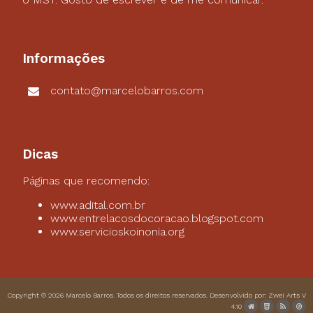
Informações
contato@marcelobarros.com
Dicas
Páginas que recomendo:
www.adital.com.br
www.entrelacosdocoracao.blogspot.com
www.servicioskoinonia.org
Copyright © 2026
Marcelo Barros
. Todos os direitos reservados. Desenvolvido por:
Zwei Arts
V
4.10