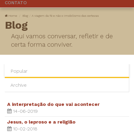
CONTATO
Home
Blog
A viagem da fé e não o imobilismo das certezas
Blog
Aqui vamos conversar, refletir e de
certa forma conviver.
Popular
Archive
A interpretação do que vai acontecer
14-06-2019
Jesus, o leproso e a religião
10-02-2018