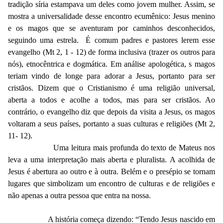
tradição síria estampava um deles como jovem mulher. Assim, se
mostra a universalidade desse encontro ecumênico: Jesus menino
e os magos que se aventuram por caminhos desconhecidos,
seguindo uma estrela. É comum padres e pastores lerem esse
evangelho (Mt 2, 1 - 12) de forma inclusiva (trazer os outros para
nós), etnocêntrica e dogmática. Em análise apologética, s magos
teriam vindo de longe para adorar a Jesus, portanto para ser
cristãos. Dizem que o Cristianismo é uma religião universal,
aberta a todos e acolhe a todos, mas para ser cristãos. Ao
contrário, o evangelho diz que depois da visita a Jesus, os magos
voltaram a seus países, portanto a suas culturas e religiões (Mt 2,
11- 12).
Uma leitura mais profunda do texto de Mateus nos
leva a uma interpretação mais aberta e pluralista. A acolhida de
Jesus é abertura ao outro e à outra. Belém e o presépio se tornam
lugares que simbolizam um encontro de culturas e de religiões e
não apenas a outra pessoa que entra na nossa.
A história começa dizendo: “Tendo Jesus nascido em