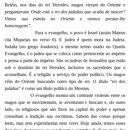
Belém, nos dias do rei Herodes, magos vieram do Oriente e
perguntavam:
Onde está o rei dos judaítas que acaba de nascer?
Vimos sua estrela no Oriente e viemos prestar-lhe
homenagens”.
Para o evangelho, o povo é Israel (assim Mateus
cita Miqueias no verso 6). E judeu é quem mora na Judeia.
Judaíta (no grego
Ioudaios
), o mesmo termo usado no Quarto
Evangelho, é o judeu que se coloca como pertencente ao império
e pensa a partir do império. São os judeus de Jerusalém que estão
sob o domínio do rei Herodes, inclusive os sacerdotes que o
aconselham. É a religião a serviço do poder político. Os magos
vêm do Oriente buscando outro tipo de rei. O título “rei dos
judaítas” é como um título político do Messias.
O evangelho mostra um contraste violento entre os
magos que se movimentam, se aventuram e buscam e, do outro
lado, os religiosos que são fixos na capital do poder e apenas
consultam a tradição nas escrituras. Sabem das coisas porque
leem, mas sem experimentar nem viver. Hoje ainda, temos esses