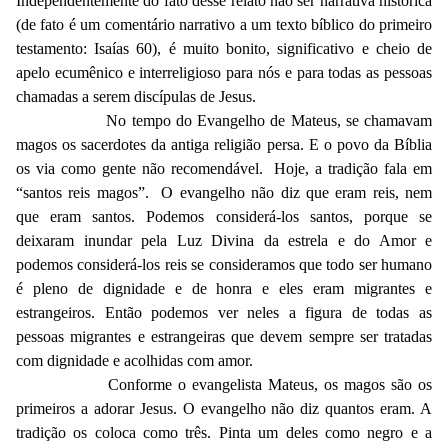
Independentemente do fato desse relato não ser narrativa histórica
(de fato é um comentário narrativo a um texto bíblico do primeiro
testamento: Isaías 60), é muito bonito, significativo e cheio de
apelo ecumênico e interreligioso para nós e para todas as pessoas
chamadas a serem discípulas de Jesus.
No tempo do Evangelho de Mateus, se chamavam
magos os sacerdotes da antiga religião persa. E o povo da Bíblia
os via como gente não recomendável. Hoje, a tradição fala em
“santos reis magos”. O evangelho não diz que eram reis, nem
que eram santos. Podemos considerá-los santos, porque se
deixaram inundar pela Luz Divina da estrela e do Amor e
podemos considerá-los reis se consideramos que todo ser humano
é pleno de dignidade e de honra e eles eram migrantes e
estrangeiros. Então podemos ver neles a figura de todas as
pessoas migrantes e estrangeiras que devem sempre ser tratadas
com dignidade e acolhidas com amor.
Conforme o evangelista Mateus, os magos são os
primeiros a adorar Jesus. O evangelho não diz quantos eram. A
tradição os coloca como três. Pinta um deles como negro e a