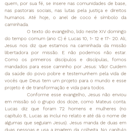
quem, por sua fé, se insere nas comunidades de base,
nas pastorais sociais, nas lutas pela justiça e direitos
humanos. Até hoje, o anel de coco é símbolo da
caminhada.
O texto do evangelho, lido neste XIV domingo
do tempo comum (ano C) é Lucas 10, 1- 12 e 17- 20. Ali,
Jesus nos diz que estamos na caminhada da missão
libertadora por missão. E não podemos não estar.
Como os primeiros discípulos e discípulas, fomos
mandados para esse caminho por Jesus: Vão! Cuidem
da saúde do povo pobre e testemunhem pela vida de
vocês que Deus tem um projeto para o mundo e esse
projeto é de transformação e vida para todos.
Conforme esse evangelho, Jesus não enviou
em missão só o grupo dos doze, como Mateus conta.
Lucas diz que foram 72 homens e mulheres (no
capítulo 8, Lucas as inclui no relato e até dá o nome de
algumas que seguiam Jesus). Jesus manda de duas em
duas pessoas e usa a imagem da colheita. No capítulo