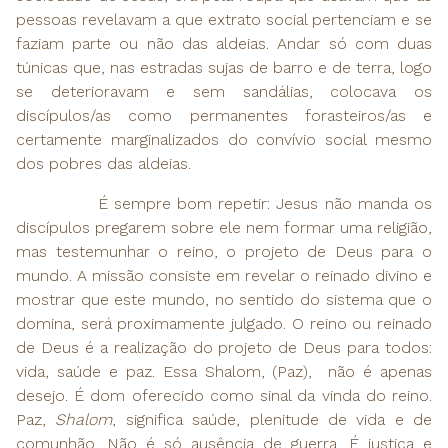
pessoas revelavam a que extrato social pertenciam e se
faziam parte ou não das aldeias. Andar só com duas
túnicas que, nas estradas sujas de barro e de terra, logo
se deterioravam e sem sandálias, colocava os
discípulos/as como permanentes forasteiros/as e
certamente marginalizados do convívio social mesmo
dos pobres das aldeias.
É sempre bom repetir: Jesus não manda os
discípulos pregarem sobre ele nem formar uma religião,
mas testemunhar o reino, o projeto de Deus para o
mundo. A missão consiste em revelar o reinado divino e
mostrar que este mundo, no sentido do sistema que o
domina, será proximamente julgado. O reino ou reinado
de Deus é a realização do projeto de Deus para todos:
vida, saúde e paz. Essa Shalom, (Paz), não é apenas
desejo. É dom oferecido como sinal da vinda do reino.
Paz,
Shalom
, significa saúde, plenitude de vida e de
comunhão. Não é só ausência de guerra. É justiça e