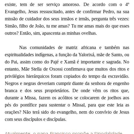
existe, tem de ser serviço amoroso. De acordo com o 4º
Evangelho, Jesus ressuscitado, antes de confirmar Pedro, na sua
missão de cuidador dos seus irmãos e irmãs, pergunta três vezes:
Simão, filho de João, tu me amas? Tu me amas mais do que esses
outros? Então, sim, apascenta as minhas ovelhas.
Nas comunidades de matriz africana e também nas
espiritualidades indígenas, a função da Yalorixá, mãe de Santo, ou
do Pai, assim como do Pajé e Xamã é importante e sagrada. No
entanto, Mãe Stella de Oxossi confirmava que muitos dos ritos e
privilégios hierárquicos foram copiados do tempo da escravidão.
Negros e negras deveriam cumprir diante da senhora de engenho
branca e dos seus proprietários. De onde vêm os ritos que,
durante a Missa, fazem os acólitos se colocarem de joelhos aos
pés do pontífice para sustentar o Missal, para que este leia as
orações? Não terá sido do evangelho, nem do convívio de Jesus
com seus discípulos e discípulas.
Atualmente, o papa Francisco propõe a Sinodalidade