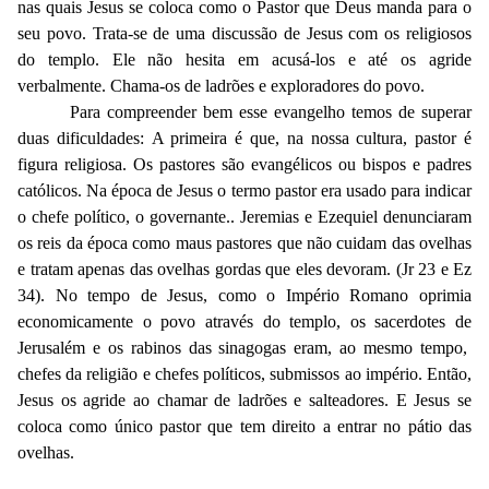
nas quais Jesus se coloca como o Pastor que Deus manda para o
seu povo. Trata-se de uma discussão de Jesus com os religiosos
do templo. Ele não hesita em acusá-los e até os agride
verbalmente. Chama-os de ladrões e exploradores do povo.
Para compreender bem esse evangelho temos de superar
duas dificuldades: A primeira é que, na nossa cultura, pastor é
figura religiosa. Os pastores são evangélicos ou bispos e padres
católicos. Na época de Jesus o termo pastor era usado para indicar
o chefe político, o governante.. Jeremias e Ezequiel denunciaram
os reis da época como maus pastores que não cuidam das ovelhas
e tratam apenas das ovelhas gordas que eles devoram. (Jr 23 e Ez
34). No tempo de Jesus, como o Império Romano oprimia
economicamente o povo através do templo, os sacerdotes de
Jerusalém e os rabinos das sinagogas eram, ao mesmo tempo,
chefes da religião e chefes políticos, submissos ao império. Então,
Jesus os agride ao chamar de ladrões e salteadores. E Jesus se
coloca como único pastor que tem direito a entrar no pátio das
ovelhas.