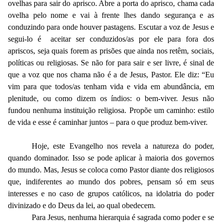
ovelhas para sair do aprisco. Abre a porta do aprisco, chama cada
ovelha pelo nome e vai à frente lhes dando segurança e as
conduzindo para onde houver pastagens. Escutar a voz de Jesus e
segui-lo é aceitar ser conduzidos/as por ele para fora dos
apriscos, seja quais forem as prisões que ainda nos retêm, sociais,
políticas ou religiosas. Se não for para sair e ser livre, é sinal de
que a voz que nos chama não é a de Jesus, Pastor. Ele diz: “Eu
vim para que todos/as tenham vida e vida em abundância, em
plenitude, ou como dizem os índios: o bem-viver. Jesus não
fundou nenhuma instituição religiosa. Propõe um caminho: estilo
de vida e esse é caminhar juntos – para o que produz bem-viver.
Hoje, este Evangelho nos revela a natureza do poder,
quando dominador. Isso se pode aplicar à maioria dos governos
do mundo. Mas, Jesus se coloca como Pastor diante dos religiosos
que, indiferentes ao mundo dos pobres, pensam só em seus
interesses e no caso de grupos católicos, na idolatria do poder
divinizado e do Deus da lei, ao qual obedecem.
Para Jesus, nenhuma hierarquia é sagrada como poder e se