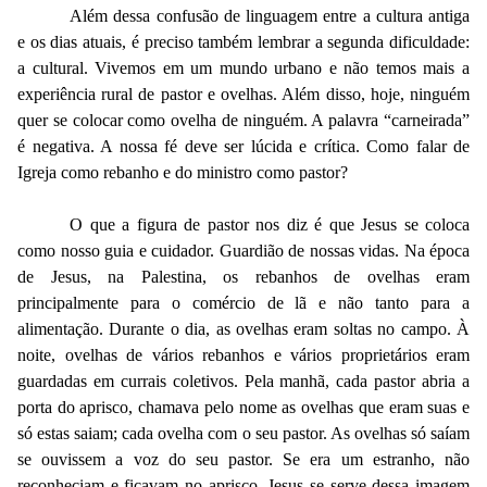
Além dessa confusão de linguagem entre a cultura antiga
e os dias atuais, é preciso também lembrar a segunda dificuldade:
a cultural. Vivemos em um mundo urbano e não temos mais a
experiência rural de pastor e ovelhas. Além disso, hoje, ninguém
quer se colocar como ovelha de ninguém. A palavra “carneirada”
é negativa. A nossa fé deve ser lúcida e crítica. Como falar de
Igreja como rebanho e do ministro como pastor?
O que a figura de pastor nos diz é que Jesus se coloca
como nosso guia e cuidador. Guardião de nossas vidas. Na época
de Jesus, na Palestina, os rebanhos de ovelhas eram
principalmente para o comércio de lã e não tanto para a
alimentação. Durante o dia, as ovelhas eram soltas no campo. À
noite, ovelhas de vários rebanhos e vários proprietários eram
guardadas em currais coletivos. Pela manhã, cada pastor abria a
porta do aprisco, chamava pelo nome as ovelhas que eram suas e
só estas saiam; cada ovelha com o seu pastor. As ovelhas só saíam
se ouvissem a voz do seu pastor. Se era um estranho, não
reconheciam e ficavam no aprisco. Jesus se serve dessa imagem