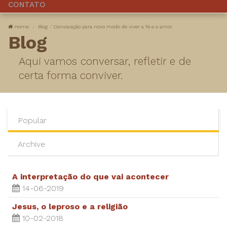
CONTATO
Home
Blog
Convocação para novo modo de viver a fé e o amor
Blog
Aqui vamos conversar, refletir e de
certa forma conviver.
Popular
Archive
A interpretação do que vai acontecer
14-06-2019
Jesus, o leproso e a religião
10-02-2018