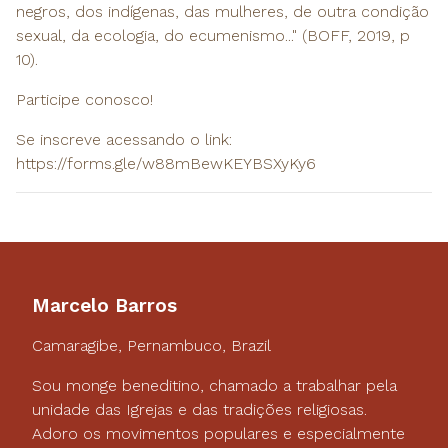
negros, dos indígenas, das mulheres, de outra condição
sexual, da ecologia, do ecumenismo..." (BOFF, 2019, p
10).
Participe conosco!
Se inscreve acessando o link:
https://forms.gle/w88mBewKEYBSXyKy6
Marcelo Barros
Camaragibe, Pernambuco, Brazil
Sou monge beneditino, chamado a trabalhar pela
unidade das Igrejas e das tradições religiosas.
Adoro os movimentos populares e especialmente