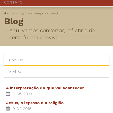
CONTATO
Home
Blog
curso Teologia da Libertação
Blog
Aqui vamos conversar, refletir e de
certa forma conviver.
Popular
Archive
A interpretação do que vai acontecer
14-06-2019
Jesus, o leproso e a religião
10-02-2018