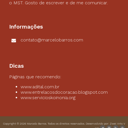
o MST. Gosto de escrever e de me comunicar.
Informações
contato@marcelobarros.com
Dicas
Páginas que recomendo:
www.adital.com.br
www.entrelacosdocoracao.blogspot.com
www.servicioskoinonia.org
Copyright © 2026
Marcelo Barros
. Todos os direitos reservados. Desenvolvido por:
Zwei Arts
V