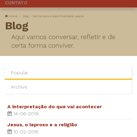
CONTATO
Home
Blog
Democracia e espiritualidade pascal
Blog
Aqui vamos conversar, refletir e de
certa forma conviver.
Popular
Archive
A interpretação do que vai acontecer
14-06-2019
Jesus, o leproso e a religião
10-02-2018