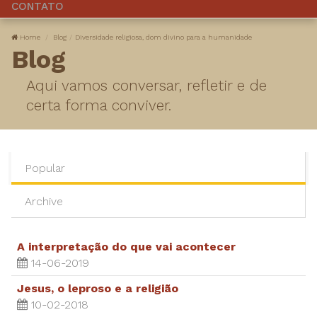
CONTATO
Home
Blog
Diversidade religiosa, dom divino para a humanidade
Blog
Aqui vamos conversar, refletir e de
certa forma conviver.
Popular
Archive
A interpretação do que vai acontecer
14-06-2019
Jesus, o leproso e a religião
10-02-2018