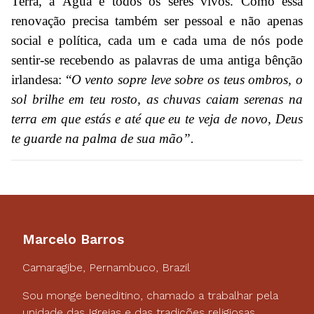
Terra, a Água e todos os seres vivos. Como essa
renovação precisa também ser pessoal e não apenas
social e política, cada um e cada uma de nós pode
sentir-se recebendo as palavras de uma antiga bênção
irlandesa: “
O vento sopre leve sobre os teus ombros, o
sol brilhe em teu rosto, as chuvas caiam serenas na
terra em que estás e até que eu te veja de novo, Deus
te guarde na palma de sua mão”.
Marcelo Barros
Camaragibe, Pernambuco, Brazil
Sou monge beneditino, chamado a trabalhar pela
unidade das Igrejas e das tradições religiosas.