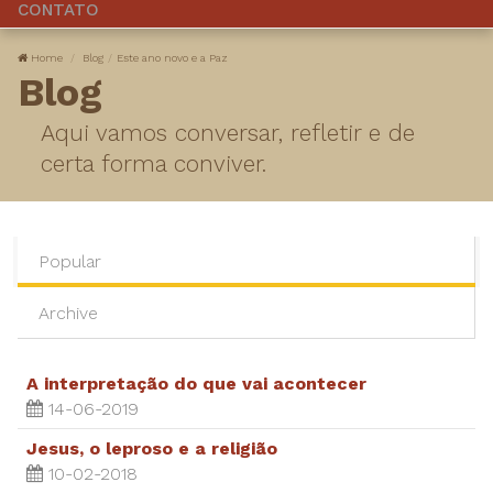
CONTATO
Home
Blog
Este ano novo e a Paz
Blog
Aqui vamos conversar, refletir e de
certa forma conviver.
Popular
Archive
A interpretação do que vai acontecer
14-06-2019
Jesus, o leproso e a religião
10-02-2018