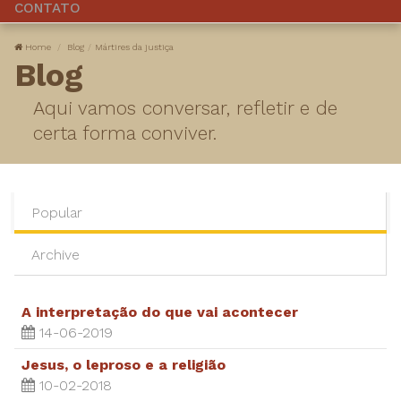
CONTATO
Home
Blog
Mártires da justiça
Blog
Aqui vamos conversar, refletir e de
certa forma conviver.
Popular
Archive
A interpretação do que vai acontecer
14-06-2019
Jesus, o leproso e a religião
10-02-2018