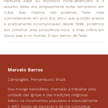
nenhuma base ou escritório norte-americano e o
assunto deles era simplesmente evitar terrorismo em
Cuba. Mas, mesmo não podendo fazer nada
concretamente em prol dos cinco que já estão presos
e praticamente incomunicáveis desde 1998, podemos
sim construir uma consciência nova e mais crítica em
nosso país e no mundo. E isso temos de fazer.
Marcelo Barros
Camaragibe, Pernambuco, Brazil
Sou monge beneditino, chamado a trabalhar pela
unidade das Igrejas e das tradições religiosas.
Adoro os movimentos populares e especialmente
o MST. Gosto de escrever e de me comunicar.