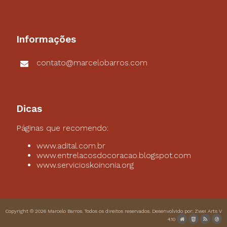
Informações
contato@marcelobarros.com
Dicas
Páginas que recomendo:
www.adital.com.br
www.entrelacosdocoracao.blogspot.com
www.servicioskoinonia.org
Copyright © 2026
Marcelo Barros
. Todos os direitos reservados. Desenvolvido por:
Zwei Arts
V
4.10