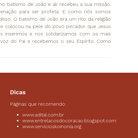
o batismo de João e ali recebeu a sua missão.
denação para ser profeta. E como nós somos
sso. O batismo de João era um rito da religião
 se colocou na pele do povo pecador que Jesus
 inserimos e nos solidarizamos com os mais
oz do Pai e recebemos o seu Espírito. Como
Dicas
Páginas que recomendo:
www.adital.com.br
www.entrelacosdocoracao.blogspot.com
www.servicioskoinonia.org