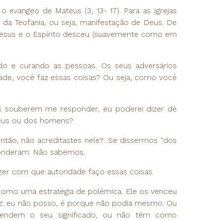
 evangeo de Mateus (3, 13- 17). Para as Igrejas
 da Teofania, ou seja, manifestação de Deus. De
 Jesus e o Espírito desceu (suavemente como em
do e curando as pessoas. Os seus adversários
ade, você faz essas coisas? Ou seja, como você
ês souberem me responder, eu poderei dizer de
Deus ou dos homens?
então, não acreditastes nele?. Se dissermos "dos
onderam: Não sabemos.
zer com que autoridade faço essas coisas.
como uma estratégia de polêmica. Ele os venceu
diz: eu não posso, é porque não podia mesmo. Ou
endem o seu significado, ou não têm como