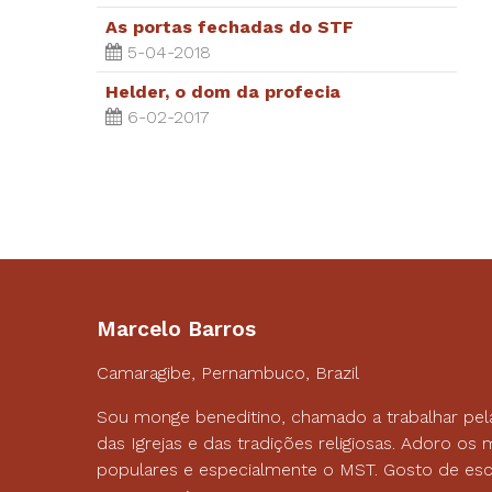
As portas fechadas do STF
5-04-2018
Helder, o dom da profecia
6-02-2017
Marcelo Barros
Camaragibe, Pernambuco, Brazil
Sou monge beneditino, chamado a trabalhar pel
das Igrejas e das tradições religiosas. Adoro o
populares e especialmente o MST. Gosto de esc