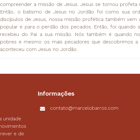
compreender a missão de Jesus. Jesus se tornou profeta n
Então, o batismo de Jesus no Jordão foi como sua or
discípulos de Jesus, nossa missão profética também vem di
popular e para o perdão dos pecados. Então, foi quando
recebeu do Pai a sua missão. Nós também é quando nos
pobres e mesmo os mais pecadores que descobrimos a v
aconteceu com Jesus no Jordão.
Informações
contato@marcelobarros.com
a unidade
s movimentos
rever e de