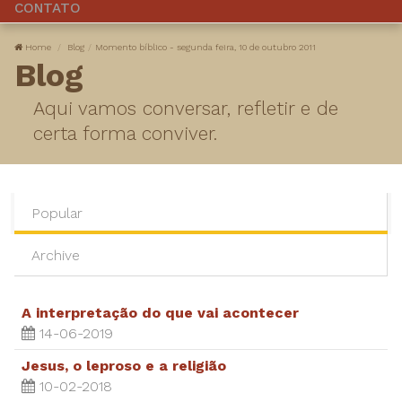
CONTATO
Home
Blog
​Momento bíblico - segunda feira, 10 de outubro 2011
Blog
Aqui vamos conversar, refletir e de
certa forma conviver.
Popular
Archive
A interpretação do que vai acontecer
14-06-2019
Jesus, o leproso e a religião
10-02-2018