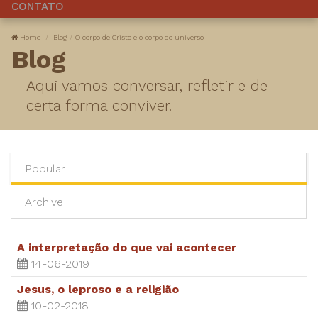
CONTATO
Home
Blog
O corpo de Cristo e o corpo do universo
Blog
Aqui vamos conversar, refletir e de
certa forma conviver.
Popular
Archive
A interpretação do que vai acontecer
14-06-2019
Jesus, o leproso e a religião
10-02-2018