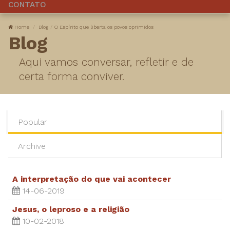
CONTATO
Home
Blog
O Espírito que liberta os povos oprimidos
Blog
Aqui vamos conversar, refletir e de
certa forma conviver.
Popular
Archive
A interpretação do que vai acontecer
14-06-2019
Jesus, o leproso e a religião
10-02-2018