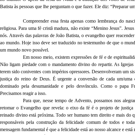
Batista às pessoas que lhe perguntam o que fazer. Ele diz: “Preparar
Compreender essa festa apenas como lembrança do nasci
religiosa. Para uma fé cristã madura, não existe “Menino Jesus”. Jesu
nós. Através das palavras de João Batista, o evangelho quer reacende
ao mundo. Hoje isso deve ser traduzido no testemunho de que o mundo
um mundo novo possível.
Em nosso meio, existem expressões de fé e de espirituali
Não ligam piedade com o mandamento divino do repartir. As Igrejas 
terem sido coniventes com impérios opressores. Desenvolveram um sist
justiça do reino de Deus. É urgente a conversão de cada um/uma 
dominado pela desumanidade e pelo desvínculo. Como o papa Fran
Precisamos reagir a isso.
Para que, nesse tempo de Advento, possamos nos alegra
retomar o Evangelho que revela: o eixo da fé é o projeto de justiç
reinado divino está próxima. Todo ser humano tem direito e mais do q
responsáveis pela construção da felicidade comum de todos e tod
mensagem fundamental é que a felicidade está ao nosso alcance e está n