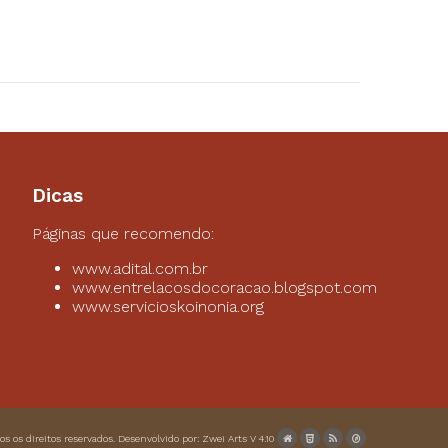
Dicas
Páginas que recomendo:
www.adital.com.br
www.entrelacosdocoracao.blogspot.com
www.servicioskoinonia.org
dos os direitos reservados. Desenvolvido por:
Zwei Arts
V 4.10