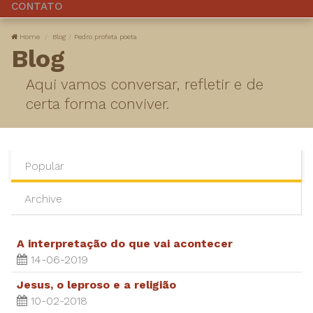
CONTATO
Home
Blog
Pedro profeta poeta
Blog
Aqui vamos conversar, refletir e de
certa forma conviver.
Popular
Archive
A interpretação do que vai acontecer
14-06-2019
Jesus, o leproso e a religião
10-02-2018