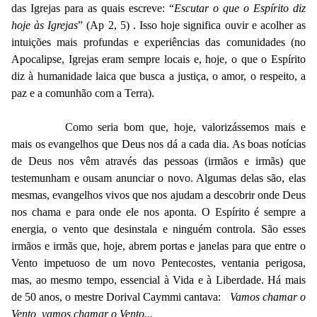
das Igrejas para as quais escreve: “
Escutar o que o Espírito diz
hoje às Igrejas
” (Ap 2, 5) . Isso hoje significa ouvir e acolher as
intuições mais profundas e experiências das comunidades (no
Apocalipse, Igrejas eram sempre locais e, hoje, o que o Espírito
diz à humanidade laica que busca a justiça, o amor, o respeito, a
paz e a comunhão com a Terra).
Como seria bom que, hoje, valorizássemos mais e
mais os evangelhos que Deus nos dá a cada dia. As boas notícias
de Deus nos vêm através das pessoas (irmãos e irmãs) que
testemunham e ousam anunciar o novo. Algumas delas são, elas
mesmas, evangelhos vivos que nos ajudam a descobrir onde Deus
nos chama e para onde ele nos aponta. O Espírito é sempre a
energia, o vento que desinstala e ninguém controla. São esses
irmãos e irmãs que, hoje, abrem portas e janelas para que entre o
Vento impetuoso de um novo Pentecostes, ventania perigosa,
mas, ao mesmo tempo, essencial à Vida e à Liberdade. Há mais
de 50 anos, o mestre Dorival Caymmi cantava:
Vamos chamar o
Vento, vamos chamar o Vento...