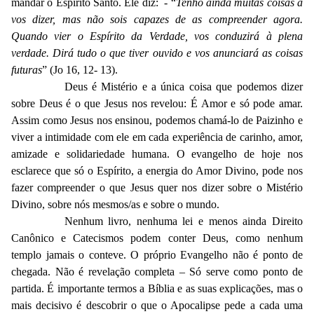
mandar o Espírito Santo. Ele diz: - “
Tenho ainda muitas coisas a
vos dizer, mas não sois capazes de as compreender agora.
Quando vier o Espírito da Verdade, vos conduzirá à plena
verdade. Dirá tudo o que tiver ouvido e vos anunciará as coisas
futuras
” (Jo 16, 12- 13).
Deus é Mistério e a única coisa que podemos dizer
sobre Deus é o que Jesus nos revelou: É Amor e só pode amar.
Assim como Jesus nos ensinou, podemos chamá-lo de Paizinho e
viver a intimidade com ele em cada experiência de carinho, amor,
amizade e solidariedade humana. O evangelho de hoje nos
esclarece que só o Espírito, a energia do Amor Divino, pode nos
fazer compreender o que Jesus quer nos dizer sobre o Mistério
Divino, sobre nós mesmos/as e sobre o mundo.
Nenhum livro, nenhuma lei e menos ainda Direito
Canônico e Catecismos podem conter Deus, como nenhum
templo jamais o conteve. O próprio Evangelho não é ponto de
chegada. Não é revelação completa – Só serve como ponto de
partida. É importante termos a Bíblia e as suas explicações, mas o
mais decisivo é descobrir o que o Apocalipse pede a cada uma