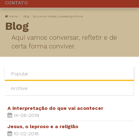
CONTATO
Home
Blog
Só o amor revela a presença divina.
Blog
Aqui vamos conversar, refletir e de
certa forma conviver.
Popular
Archive
A interpretação do que vai acontecer
14-06-2019
Jesus, o leproso e a religião
10-02-2018