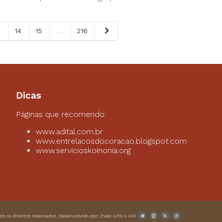
3
14
15
...
216
Dicas
Páginas que recomendo:
www.adital.com.br
www.entrelacosdocoracao.blogspot.com
www.servicioskoinonia.org
dos os direitos reservados. Desenvolvido por:
Zwei Arts
V 4.10