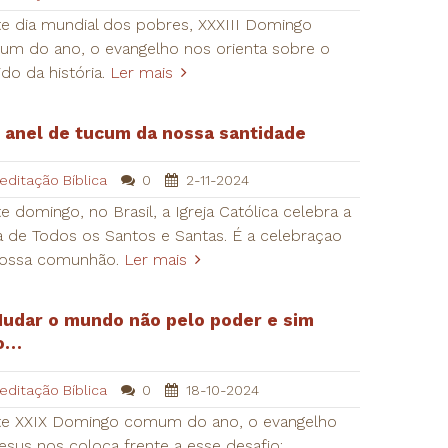
e dia mundial dos pobres, XXXIII Domingo
m do ano, o evangelho nos orienta sobre o
ido da história.
Ler mais
 anel de tucum da nossa santidade
editação Bíblica
0
2-11-2024
e domingo, no Brasil, a Igreja Católica celebra a
a de Todos os Santos e Santas. É a celebraçao
nossa comunhão.
Ler mais
udar o mundo não pelo poder e sim
o…
editação Bíblica
0
18-10-2024
e XXIX Domingo comum do ano, o evangelho
esus nos coloca frente a esse desafio: