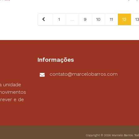
1
...
9
10
11
12
1
Informações
contato@marcelobarros.com
a unidade
s movimentos
rever e de
Copyright © 2026
Marcelo Barros
. To