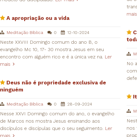
tran
mais
A apropriação ou a vida
C
Meditação Bíblica
0
12-10-2024
tod
Neste XXVIII Domingo comum do ano B, o
evangelho Mc 10, 17- 30 mostra Jesus em seu
M
encontro com alguém rico e é a única vez na.
Ler
No a
mais
como
defe
Deus não é propriedade exclusiva de
ninguém
I
Meditação Bíblica
0
28-09-2024
M
Nesse XXVI Domingo comum do ano, o evangelho
Nes
de Marcos nos mostra Jesus ensinando aos
nos 
discípulos e discípulas que o seu seguimento.
Ler
prop
mais