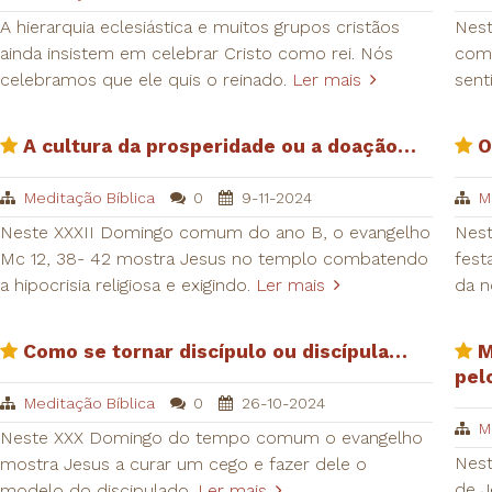
A hierarquia eclesiástica e muitos grupos cristãos
Nest
ainda insistem em celebrar Cristo como rei. Nós
comu
celebramos que ele quis o reinado.
Ler mais
sent
A cultura da prosperidade ou a doação…
O
Meditação Bíblica
0
9-11-2024
M
Neste XXXII Domingo comum do ano B, o evangelho
Nest
Mc 12, 38- 42 mostra Jesus no templo combatendo
fest
a hipocrisia religiosa e exigindo.
Ler mais
da 
Como se tornar discípulo ou discípula…
M
pel
Meditação Bíblica
0
26-10-2024
M
Neste XXX Domingo do tempo comum o evangelho
Nest
mostra Jesus a curar um cego e fazer dele o
de J
modelo do discipulado.
Ler mais