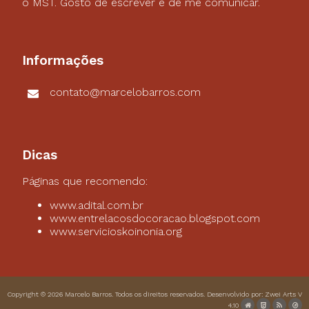
o MST. Gosto de escrever e de me comunicar.
Informações
contato@marcelobarros.com
Dicas
Páginas que recomendo:
www.adital.com.br
www.entrelacosdocoracao.blogspot.com
www.servicioskoinonia.org
Copyright © 2026
Marcelo Barros
. Todos os direitos reservados. Desenvolvido por:
Zwei Arts
V
4.10