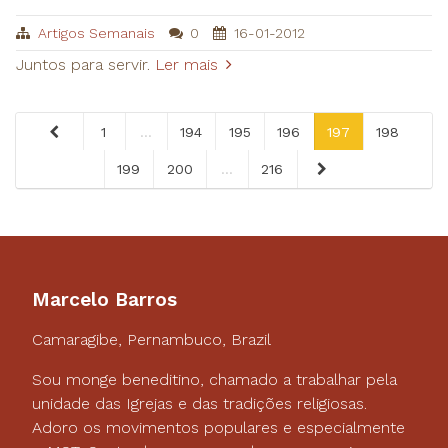
Artigos Semanais
0
16-01-2012
Juntos para servir.
Ler mais
1
...
194
195
196
197
198
199
200
...
216
Marcelo Barros
Camaragibe, Pernambuco, Brazil
Sou monge beneditino, chamado a trabalhar pela
unidade das Igrejas e das tradições religiosas.
Adoro os movimentos populares e especialmente