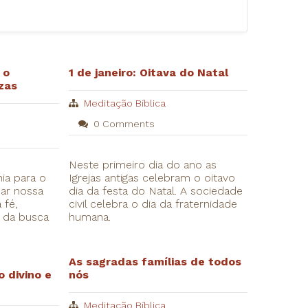
 o
1 de janeiro: Oitava do Natal
zas
Meditação Bíblica
0 Comments
Neste primeiro dia do ano as
ia para o
Igrejas antigas celebram o oitavo
ar nossa
dia da festa do Natal. A sociedade
 fé,
civil celebra o dia da fraternidade
s da busca
humana.
As sagradas famílias de todos
o divino e
nós
Meditação Bíblica