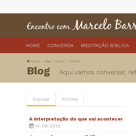
HOME
CONVERSA
MEDITAÇÃO BÍBLICA
Home
Blog
Author
marcelo
Blog
Aqui vamos conversar, refl
Popular
Archive
A interpretação do que vai acontecer
14-06-2019