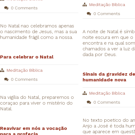
Meditação Bíblica
0 Comments
0 Comments
No Natal nao celebramos apenas
o nascimento de Jesus, mas a sua
A noite de Natal é sím
humanidade frágil como a nossa.
noite escura em que o
encontra e na qual so
chamados a ver a luz d
dada por Deus.
Para celebrar o Natal
Meditação Bíblica
Sinais da gravidez d
0 Comments
humanidade nova
Meditação Bíblica
Na vigília do Natal, preparemos o
0 Comments
coraçao para viver o mistério do
Natal.
No texto poetico do a
Anjo a José é toda hu
Reavivar em nós a vocação
que aparece em quest
para a profecia