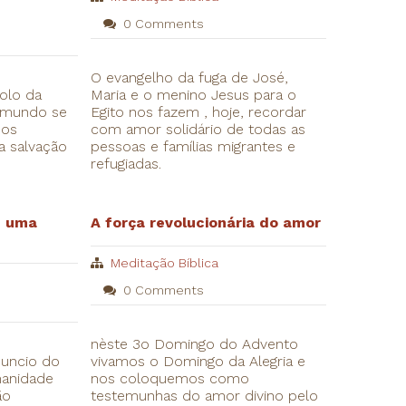
0 Comments
O evangelho da fuga de José,
bolo da
Maria e o menino Jesus para o
 mundo se
Egito nos fazem , hoje, recordar
mos
com amor solidário de todas as
a salvação
pessoas e famílias migrantes e
refugiadas.
e uma
A força revolucionária do amor
Meditação Bíblica
0 Comments
nèste 3o Domingo do Advento
nuncio do
vivamos o Domingo da Alegria e
manidade
nos coloquemos como
ão
testemunhas do amor divino pelo