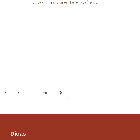
povo mais carente e sofredor.
7
8
...
216
Dicas