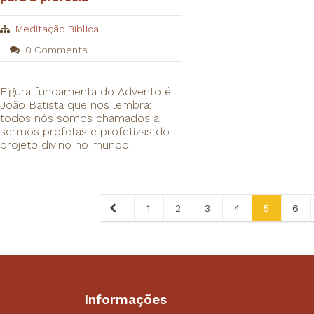
Meditação Bíblica
0 Comments
Figura fundamenta do Advento é
João Batista que nos lembra:
todos nós somos chamados a
sermos profetas e profetizas do
projeto divino no mundo.
1
2
3
4
5
6
Informações