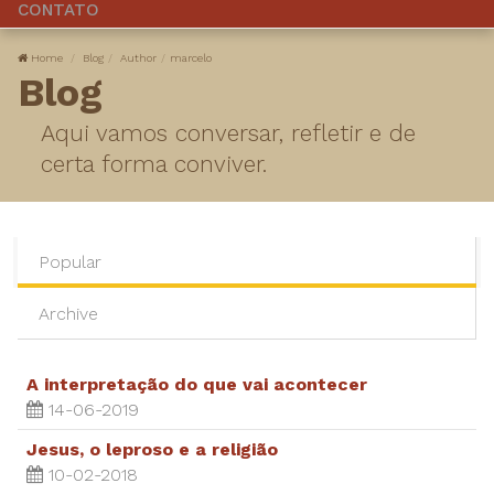
CONTATO
Home
Blog
Author
marcelo
Blog
Aqui vamos conversar, refletir e de
certa forma conviver.
Popular
Archive
A interpretação do que vai acontecer
14-06-2019
Jesus, o leproso e a religião
10-02-2018