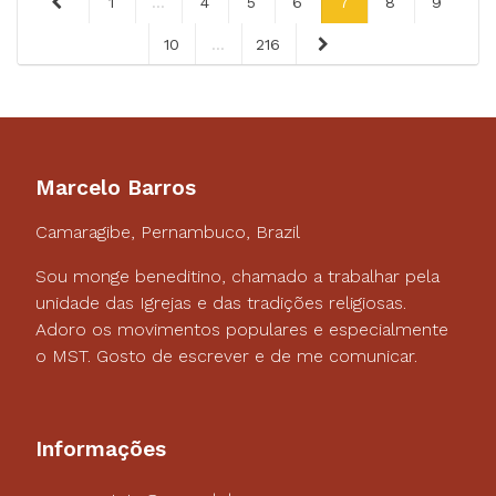
1
...
4
5
6
7
8
9
10
...
216
Marcelo Barros
Camaragibe, Pernambuco, Brazil
Sou monge beneditino, chamado a trabalhar pela
unidade das Igrejas e das tradições religiosas.
Adoro os movimentos populares e especialmente
o MST. Gosto de escrever e de me comunicar.
Informações