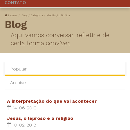
CONTATO
Home
Blog
Categoria
Meditação Bíblica
Blog
Aqui vamos conversar, refletir e de
certa forma conviver.
Popular
Archive
A interpretação do que vai acontecer
14-06-2019
Jesus, o leproso e a religião
10-02-2018