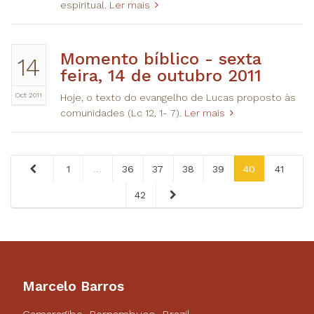
espiritual.
Ler mais
​Momento bíblico - sexta
14
feira, 14 de outubro 2011
Oct 2011
Hoje, o texto do evangelho de Lucas proposto às
comunidades (Lc 12, 1- 7).
Ler mais
1
...
36
37
38
39
40
41
42
Marcelo Barros