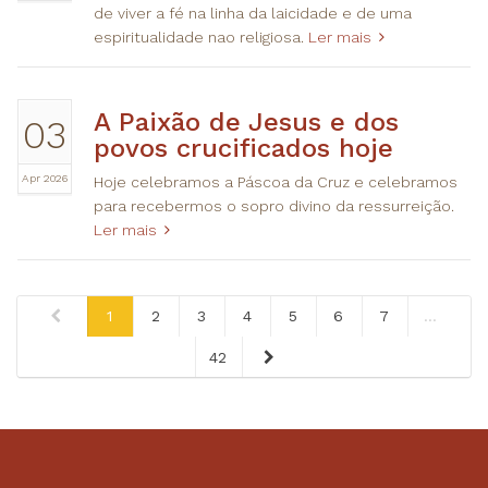
de viver a fé na linha da laicidade e de uma
espiritualidade nao religiosa.
Ler mais
A Paixão de Jesus e dos
03
povos crucificados hoje
Apr 2026
Hoje celebramos a Páscoa da Cruz e celebramos
para recebermos o sopro divino da ressurreição.
Ler mais
1
2
3
4
5
6
7
...
42