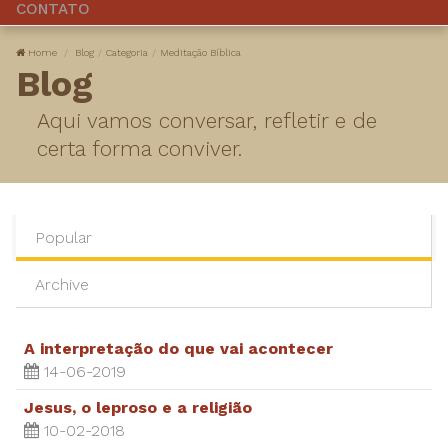
CONTATO
Home
Blog
Categoria
Meditação Bíblica
Blog
Aqui vamos conversar, refletir e de
certa forma conviver.
Popular
Archive
A interpretação do que vai acontecer
14-06-2019
Jesus, o leproso e a religião
10-02-2018