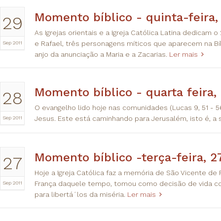
Momento bíblico - quinta-feira,
29
As Igrejas orientais e a Igreja Católica Latina dedicam
Sep 2011
e Rafael, três personagens míticos que aparecem na Bíb
anjo da anunciação a Maria e a Zacarias.
Ler mais
Momento bíblico - quarta feira,
28
O evangelho lido hoje nas comunidades (Lucas 9, 51 - 
Sep 2011
Jesus. Este está caminhando para Jerusalém, isto é, a
Momento bíblico -terça-feira, 2
27
Hoje a Igreja Católica faz a memória de São Vicente de 
Sep 2011
França daquele tempo, tomou como decisão de vida con
para libertá´los da miséria.
Ler mais