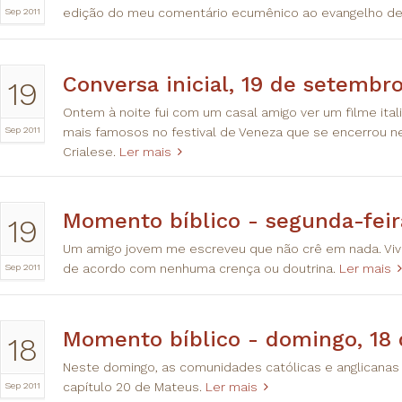
Sep 2011
edição do meu comentário ecumênico ao evangelho de
Conversa inicial, 19 de setembr
19
Ontem à noite fui com um casal amigo ver um filme ita
Sep 2011
mais famosos no festival de Veneza que se encerrou ne
Crialese.
Ler mais
Momento bíblico - segunda-feir
19
Um amigo jovem me escreveu que não crê em nada. V
Sep 2011
de acordo com nenhuma crença ou doutrina.
Ler mais
Momento bíblico - domingo, 18 
18
Neste domingo, as comunidades católicas e anglican
Sep 2011
capítulo 20 de Mateus.
Ler mais