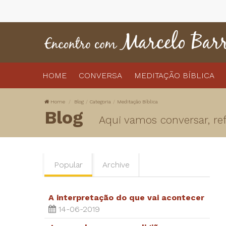
HOME
CONVERSA
MEDITAÇÃO BÍBLICA
Home
Blog
Categoria
Meditação Bíblica
Blog
Aqui vamos conversar, refl
Popular
Archive
A interpretação do que vai acontecer
14-06-2019