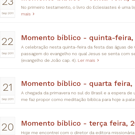
23
No primeiro testamento, o livro do Eclesiastes é uma l
Sep 2011
mais
Momento bíblico - quinta-feira,
22
A celebração nesta quinta-feira da festa das águas d
Sep 2011
passagem do evangelho no qual Jesus se senta com se
(evangelho de João cap. 4).
Ler mais
Momento bíblico - quarta feira,
21
A chegada da primavera no sul do Brasil e a espera de u
Sep 2011
me faz propor como meditação bíblica para hoje a pal
Momento bíblico - terça feira, 
20
Hoje me encontrei com o diretor da editora missionária 