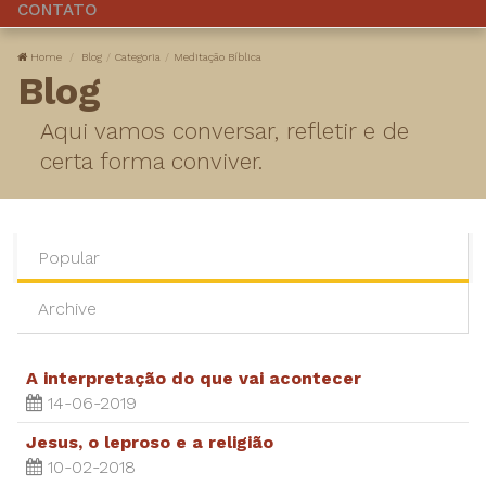
CONTATO
Home
Blog
Categoria
Meditação Bíblica
Blog
Aqui vamos conversar, refletir e de
certa forma conviver.
Popular
Archive
A interpretação do que vai acontecer
14-06-2019
Jesus, o leproso e a religião
10-02-2018