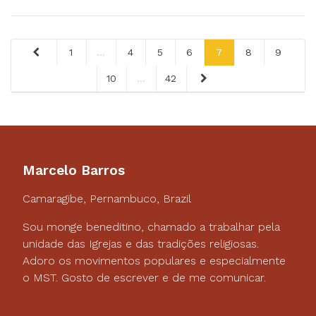
1
...
4
5
6
7
8
9
10
...
42
Marcelo Barros
Camaragibe, Pernambuco, Brazil
Sou monge beneditino, chamado a trabalhar pela
unidade das Igrejas e das tradições religiosas.
Adoro os movimentos populares e especialmente
o MST. Gosto de escrever e de me comunicar.