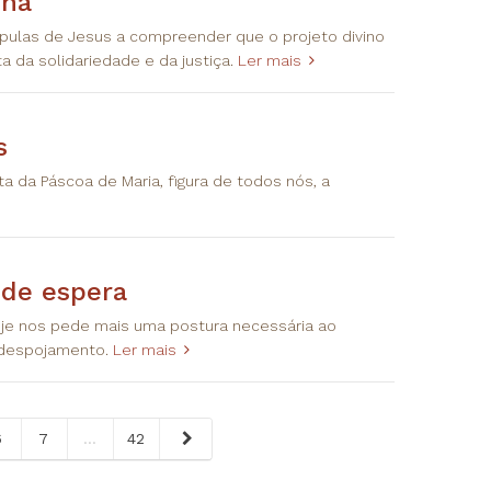
ina
ípulas de Jesus a compreender que o projeto divino
 da solidariedade e da justiça.
Ler mais
s
sta da Páscoa de Maria, figura de todos nós, a
 de espera
je nos pede mais uma postura necessária ao
o despojamento.
Ler mais
6
7
...
42