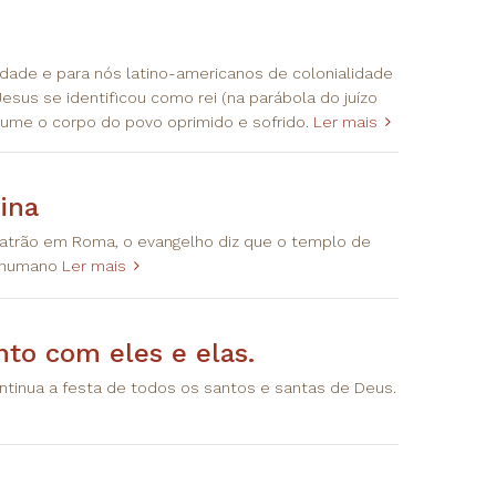
ndade e para nós latino-americanos de colonialidade
esus se identificou como rei (na parábola do juízo
ssume o corpo do povo oprimido e sofrido.
Ler mais
ina
 Latrão em Roma, o evangelho diz que o templo de
r humano
Ler mais
nto com eles e elas.
tinua a festa de todos os santos e santas de Deus.