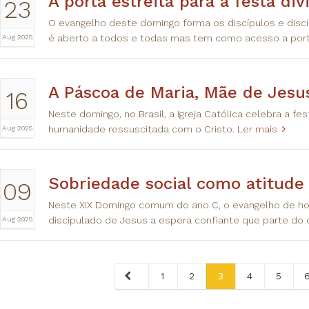
A porta estreita para a festa div
23
O evangelho deste domingo forma os discípulos e disc
Aug 2025
é aberto a todos e todas mas tem como acesso a porta
A Páscoa de Maria, Mãe de Jesu
16
Neste domingo, no Brasil, a Igreja Católica celebra a fe
Aug 2025
humanidade ressuscitada com o Cristo.
Ler mais
Sobriedade social como atitude
09
Neste XIX Domingo comum do ano C, o evangelho de ho
Aug 2025
discipulado de Jesus a espera confiante que parte d
1
2
3
4
5