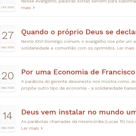
Nesse evangelho, palavras soltas servem para sublinhar
Oct 2025
mais
Quando o próprio Deus se decla
27
Neste XXVI Domingo comum, o evangelho nos põe um a
Sep 2025
solidariedade e comunhão com os oprimidos.
Ler mais
Por uma Economia de Francisco 
20
A parábola do gerente desonesto nos mostra como Jes
Sep 2025
propõe outro tipo de economia - a solidariedade base
Deus vem instalar no mundo um
14
As parábolas chamadas da misericórdia (Lucas 15) nos
Sep 2025
Ler mais