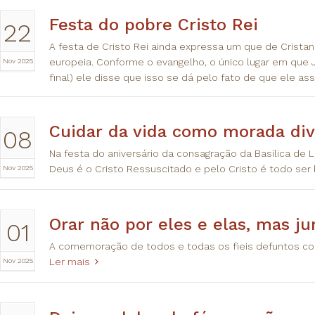
Festa do pobre Cristo Rei
22
A festa de Cristo Rei ainda expressa um que de Crista
Nov 2025
europeia. Conforme o evangelho, o único lugar em que J
final) ele disse que isso se dá pelo fato de que ele a
Cuidar da vida como morada div
08
Na festa do aniversário da consagração da Basílica de
Nov 2025
Deus é o Cristo Ressuscitado e pelo Cristo é todo se
Orar não por eles e elas, mas ju
01
A comemoração de todos e todas os fieis defuntos con
Nov 2025
Ler mais