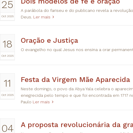
Dois modelos de fé e oração
25
A parábola do fariseu e do publicano revela a revoluç
Oct 2025
Deus.
Ler mais
Oração e Justiça
18
O evangelho no qual Jesus nos ensina a orar permanent
Oct 2025
Festa da Virgem Mãe Aparecida
11
Neste domingo, o povo da Abya Yala celebra o aparec
Oct 2025
enegrecida pelo tempo e que foi encontrada em 1717 no
Paulo
Ler mais
A proposta revolucionária da gr
04