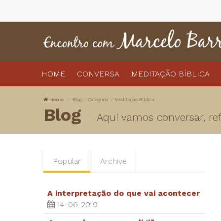
HOME
CONVERSA
MEDITAÇÃO BÍBLICA
Home
Blog
Categoria
Meditação Bíblica
Blog
Aqui vamos conversar, refl
Popular
Archive
A interpretação do que vai acontecer
14-06-2019